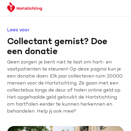
Keer
Spring
Spring
terug
naar
naar
naar
hoofdinhoud
footer
de
navigatie
Lees voor
homepage
Collectant gemist? Doe
een donatie
Geen zorgen: je bent niet te laat om hart- en
vaatpatiënten te steunen! Op deze pagina kun je
een donatie doen. Elk jaar collecteren ruim 20.000
mensen voor de Hartstichting. Ze gaan met een
collectebus langs de deur, of halen online geld op.
Het opgehaalde geld gebruikt de Hartstichting
om hartfalen eerder te kunnen herkennen en
behandelen. Help jij ook mee?