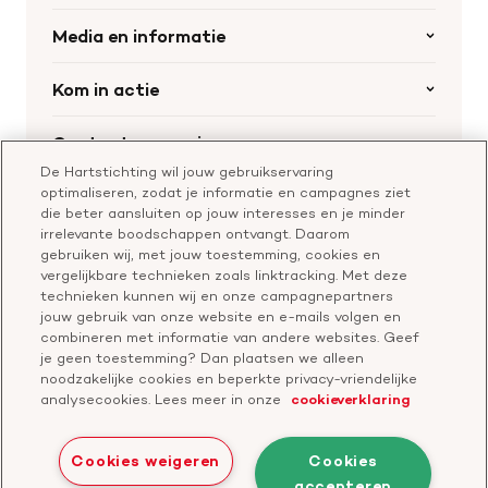
Organisatie
Media en informatie
Onze partners
Nieuws
Kom in actie
Werken bij de Hartstichting
Wetenschappelijk onderzoek
Cookie-instellingen
Word collectant
Contact en service
Materialen bestellen
Voor de pers
Nalaten aan de Hartstichting
De Hartstichting wil jouw gebruikservaring
Aanmelden nieuwsbrief
Contactgegevens
optimaliseren, zodat je informatie en campagnes ziet
Voor de wetenschappers
Word partner
die beter aansluiten op jouw interesses en je minder
Bel of chat met een voorlichter
irrelevante boodschappen ontvangt. Daarom
Leer reanimeren
gebruiken wij, met jouw toestemming, cookies en
Vragen over donateurschap
Geef ter nagedachtenis
vergelijkbare technieken zoals linktracking. Met deze
Klachtenformulier
technieken kunnen wij en onze campagnepartners
Start een actie
jouw gebruik van onze website en e-mails volgen en
Check je gesprek
combineren met informatie van andere websites. Geef
je geen toestemming? Dan plaatsen we alleen
noodzakelijke cookies en beperkte privacy-vriendelijke
analysecookies. Lees meer in onze
cookieverklaring
Bezoek
Bezoek
Bezoek
Bezoek
Bezoek
Bezoek
Collecteweek:
Sluiten
onze
ons
onze
onze
onze
onze
Cookies weigeren
Cookies
geef voor haar hart
Facebook
YouTube
LinkedIn
TikTok
Twitter
Threads
accepteren