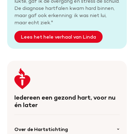
lukte, gaf ik de overgang en stress de schuld.
De diagnose hartfalen kwam hard binnen,
maar gaf ook erkenning: ik was niet lui,
maar echt ziek."
Lees het hele verhaal van Linda
Keer
terug
naar
de
Iedereen een gezond hart, voor nu
homepage
én later
Over de Hartstichting