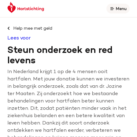
Keer
Spring
Spring
Menu
Open
terug
naar
naar
naar
hoofdinhoud
footer
Zoek binnen hartstichting.nl
de
navigatie
Help mee met geld
homepage
Lees voor
Zoeken
Steun onderzoek en red
Home
levens
In Nederland krijgt 1 op de 4 mensen ooit
Hart- en vaatziekten
hartfalen. Met jouw donatie kunnen we investeren
in belangrijk onderzoek, zoals dat van dr. Jozine
Oorzaken
ter Maaten. Zij onderzoekt hoe we bestaande
behandelingen voor hartfalen beter kunnen
Is jouw hart gezond?
inzetten. Dit, zodat patiënten minder vaak in het
ziekenhuis belanden en een betere kwaliteit van
leven hebben. Dankzij dit soort onderzoek
Help mee met geld
ontdekken we hartfalen eerder, verbeteren we