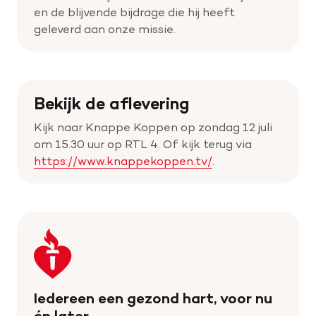
en de blijvende bijdrage die hij heeft
geleverd aan onze missie.
Bekijk de aflevering
Kijk naar Knappe Koppen op zondag 12 juli
om 15.30 uur op RTL 4. Of kijk terug via
https://www.knappekoppen.tv/
.
Keer
terug
naar
de
Iedereen een gezond hart, voor nu
homepage
én later