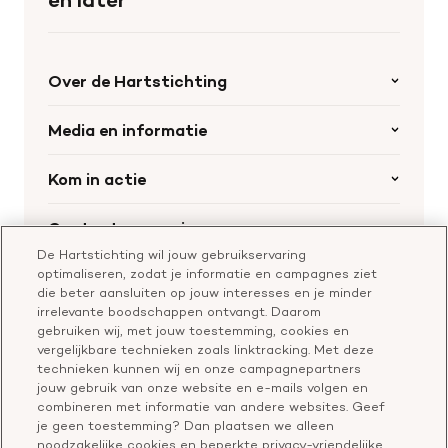
Over de Hartstichting
Organisatie
Media en informatie
Onze partners
Nieuws
Kom in actie
Werken bij de Hartstichting
Wetenschappelijk onderzoek
Cookie-instellingen
Word collectant
Contact en service
Materialen bestellen
Voor de pers
Nalaten aan de Hartstichting
De Hartstichting wil jouw gebruikservaring
Aanmelden nieuwsbrief
Contactgegevens
optimaliseren, zodat je informatie en campagnes ziet
Voor de wetenschappers
Word partner
die beter aansluiten op jouw interesses en je minder
Bel of chat met een voorlichter
irrelevante boodschappen ontvangt. Daarom
Leer reanimeren
gebruiken wij, met jouw toestemming, cookies en
Vragen over donateurschap
Geef ter nagedachtenis
vergelijkbare technieken zoals linktracking. Met deze
Klachtenformulier
technieken kunnen wij en onze campagnepartners
Start een actie
jouw gebruik van onze website en e-mails volgen en
Check je gesprek
combineren met informatie van andere websites. Geef
je geen toestemming? Dan plaatsen we alleen
noodzakelijke cookies en beperkte privacy-vriendelijke