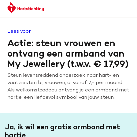
Keer
Spring
Spring
terug
naar
naar
naar
hoofdinhoud
footer
de
navigatie
Lees voor
homepage
Actie: steun vrouwen en
ontvang een armband van
My Jewellery (t.w.v. € 17,99)
Steun levensreddend onderzoek naar hart- en
vaatziekten bij vrouwen, al vanaf 7,- per maand.
Als welkomstcadeau ontvang je een armband met
hartje: een liefdevol symbool van jouw steun.
Ja, ik wil een gratis armband met
hartje