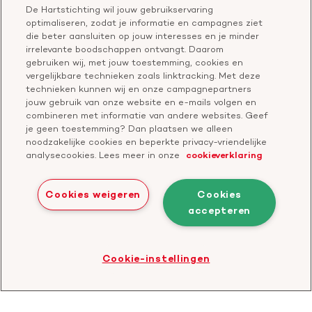
De Hartstichting wil jouw gebruikservaring
optimaliseren, zodat je informatie en campagnes ziet
Vul het formulier in
Doe direct de
die beter aansluiten op jouw interesses en je minder
Hiermee machtig je de Hartstichting
Dit formulier verw
irrelevante boodschappen ontvangt. Daarom
om maandelijks een bedrag van je
Doe je eerste do
gebruiken wij, met jouw toestemming, cookies en
rekening af te schrijven.
de rest.
vergelijkbare technieken zoals linktracking. Met deze
technieken kunnen wij en onze campagnepartners
jouw gebruik van onze website en e-mails volgen en
combineren met informatie van andere websites. Geef
je geen toestemming? Dan plaatsen we alleen
noodzakelijke cookies en beperkte privacy-vriendelijke
analysecookies. Lees meer in onze
cookieverklaring
Bekijk de
actievoorwaarden
.
Sluiten
en ontvang een armband van My
Cookies weigeren
Cookies
n
Jewellery
S
t
e
u
n
v
r
o
u
w
e
accepteren
Cookies
Disclaimer
Privacyverklaring
Cookie-instellingen
Doneer
Bezoek
Cookie-instellingen
de
website
van