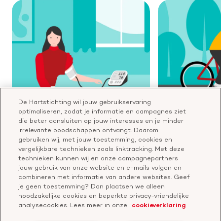
De Hartstichting wil jouw gebruikservaring
optimaliseren, zodat je informatie en campagnes ziet
Gratis metingen en gesprekken
De kracht van le
die beter aansluiten op jouw interesses en je minder
Ongeveer 2/3 van alle
55% van de hart- e
irrelevante boodschappen ontvangt. Daarom
gebruiken wij, met jouw toestemming, cookies en
Hartcheckpuntbezoekers heeft een
voorkomen met een 
vergelijkbare technieken zoals linktracking. Met deze
verhoogd cholesterol. Bij de
Daarom kun je bij
technieken kunnen wij en onze campagnepartners
Hartcheckpunten kregen ze direct advies
met leefstijladvise
jouw gebruik van onze website en e-mails volgen en
over wat ze kunnen doen om dit te
wat je zelf kunt d
combineren met informatie van andere websites. Geef
verlagen.
hartgezondheid.
je geen toestemming? Dan plaatsen we alleen
noodzakelijke cookies en beperkte privacy-vriendelijke
analysecookies. Lees meer in onze
cookieverklaring