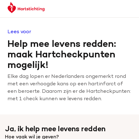
Keer
Spring
Spring
terug
naar
naar
naar
hoofdinhoud
footer
de
navigatie
Lees voor
homepage
Help mee levens redden:
maak Hartcheckpunten
mogelijk!
Elke dag lopen er Nederlanders ongemerkt rond
met een verhoogde kans op een hartinfarct of
een beroerte. Daarom zijn er de Hartcheckpunten:
met 1 check kunnen we levens redden.
Ja, ik help mee levens redden
Hoe vaak wil je geven?