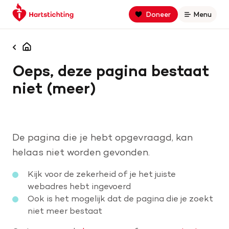
Keer
Spring
Spring
Doneer
Menu
Open
terug
naar
naar
naar
hoofdinhoud
footer
Zoek binnen hartstichting.nl
de
navigatie
Homepagina
homepage
Oeps, deze pagina bestaat
Zoeken
niet (meer)
Home
Hart- en vaatziekten
De pagina die je hebt opgevraagd, kan
Oorzaken
helaas niet worden gevonden.
Kijk voor de zekerheid of je het juiste
Is jouw hart gezond?
webadres hebt ingevoerd
Ook is het mogelijk dat de pagina die je zoekt
niet meer bestaat
Help mee met geld