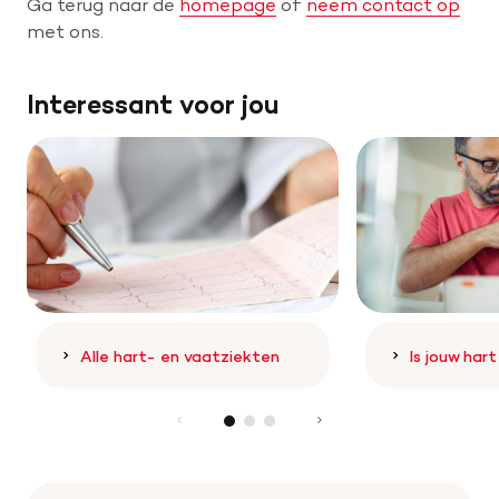
Ga terug naar de
homepage
of
neem contact op
met ons.
Help mee met tijd
Interessant voor jou
Leven met
Wetenschappelijk onderzoek
Doneer
Alle hart- en vaatziekten
Is jouw har