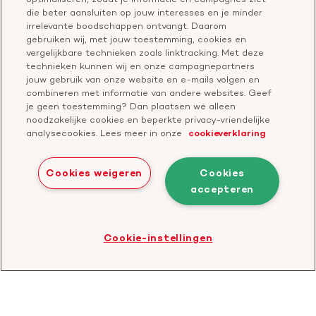
Vragen over donateurschap
die beter aansluiten op jouw interesses en je minder
Geef ter nagedachtenis
irrelevante boodschappen ontvangt. Daarom
Klachtenformulier
gebruiken wij, met jouw toestemming, cookies en
Start een actie
vergelijkbare technieken zoals linktracking. Met deze
Check je gesprek
technieken kunnen wij en onze campagnepartners
jouw gebruik van onze website en e-mails volgen en
combineren met informatie van andere websites. Geef
je geen toestemming? Dan plaatsen we alleen
Doneer
noodzakelijke cookies en beperkte privacy-vriendelijke
analysecookies. Lees meer in onze
cookieverklaring
Bezoek
Bezoek
Bezoek
Bezoek
Bezoek
Bezoek
onze
ons
onze
onze
onze
onze
Cookies weigeren
Cookies
Facebook
YouTube
LinkedIn
TikTok
Twitter
Threads
accepteren
Cookies
Disclaimer
Privacyverklaring
profiel
kanaal
profiel
profiel
profiel
profiel
Bezoek
Cookie-instellingen
de
website
van
CBF
-