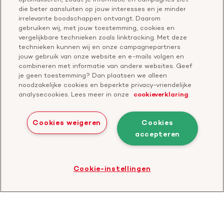
Vragen over donateurschap
die beter aansluiten op jouw interesses en je minder
Geef ter nagedachtenis
irrelevante boodschappen ontvangt. Daarom
Klachtenformulier
gebruiken wij, met jouw toestemming, cookies en
Start een actie
vergelijkbare technieken zoals linktracking. Met deze
Check je gesprek
technieken kunnen wij en onze campagnepartners
jouw gebruik van onze website en e-mails volgen en
combineren met informatie van andere websites. Geef
je geen toestemming? Dan plaatsen we alleen
Doneer
noodzakelijke cookies en beperkte privacy-vriendelijke
analysecookies. Lees meer in onze
cookieverklaring
Bezoek
Bezoek
Bezoek
Bezoek
Bezoek
Bezoek
onze
ons
onze
onze
onze
onze
Cookies weigeren
Cookies
Facebook
YouTube
LinkedIn
TikTok
Twitter
Threads
accepteren
Cookies
Disclaimer
Privacyverklaring
profiel
kanaal
profiel
profiel
profiel
profiel
Bezoek
Cookie-instellingen
de
website
van
CBF
-