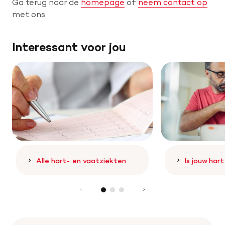
Ga terug naar de
homepage
of
neem contact op
met ons.
Help mee met tijd
Interessant voor jou
Leven met
Wetenschappelijk onderzoek
Doneer
Alle hart- en vaatziekten
Is jouw har