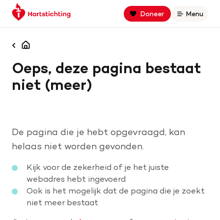
Keer
Spring
Spring
Doneer
Menu
Open
terug
naar
naar
naar
hoofdinhoud
footer
Zoek binnen hartstichting.nl
de
navigatie
Homepagina
homepage
Oeps, deze pagina bestaat
Zoeken
niet (meer)
Home
Hart- en vaatziekten
De pagina die je hebt opgevraagd, kan
Oorzaken
helaas niet worden gevonden.
Kijk voor de zekerheid of je het juiste
Is jouw hart gezond?
webadres hebt ingevoerd
Ook is het mogelijk dat de pagina die je zoekt
niet meer bestaat
Help mee met geld