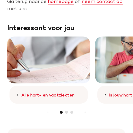
Ga terug naar de
homepage
of
neem contact op
met ons.
Help mee met tijd
Interessant voor jou
Leven met
Wetenschappelijk onderzoek
Doneer
Alle hart- en vaatziekten
Is jouw har