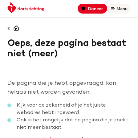
Keer
Spring
Spring
Doneer
Menu
Open
terug
naar
naar
naar
hoofdinhoud
footer
Zoek binnen hartstichting.nl
de
navigatie
Homepagina
homepage
Oeps, deze pagina bestaat
Zoeken
niet (meer)
Home
Hart- en vaatziekten
De pagina die je hebt opgevraagd, kan
Oorzaken
helaas niet worden gevonden.
Kijk voor de zekerheid of je het juiste
Is jouw hart gezond?
webadres hebt ingevoerd
Ook is het mogelijk dat de pagina die je zoekt
niet meer bestaat
Help mee met geld