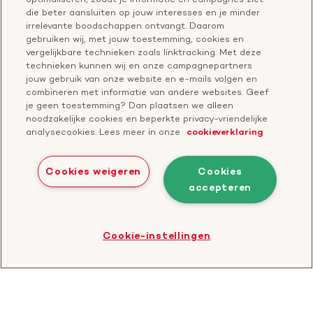
Vragen over donateurschap
die beter aansluiten op jouw interesses en je minder
Geef ter nagedachtenis
irrelevante boodschappen ontvangt. Daarom
Klachtenformulier
gebruiken wij, met jouw toestemming, cookies en
Start een actie
vergelijkbare technieken zoals linktracking. Met deze
Check je gesprek
technieken kunnen wij en onze campagnepartners
jouw gebruik van onze website en e-mails volgen en
combineren met informatie van andere websites. Geef
je geen toestemming? Dan plaatsen we alleen
Doneer
noodzakelijke cookies en beperkte privacy-vriendelijke
analysecookies. Lees meer in onze
cookieverklaring
Bezoek
Bezoek
Bezoek
Bezoek
Bezoek
Bezoek
onze
ons
onze
onze
onze
onze
Cookies weigeren
Cookies
Facebook
YouTube
LinkedIn
TikTok
Twitter
Threads
accepteren
Cookies
Disclaimer
Privacyverklaring
profiel
kanaal
profiel
profiel
profiel
profiel
Bezoek
Cookie-instellingen
de
website
van
CBF
-