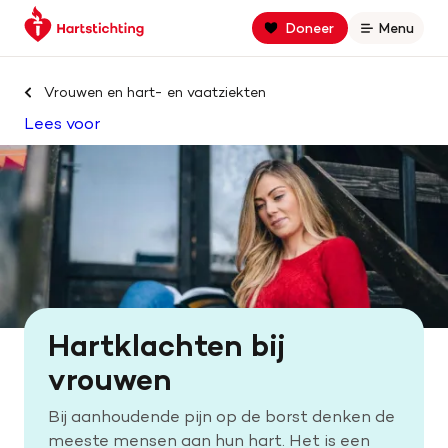
Keer
Spring
Spring
Doneer
Menu
Open
terug
naar
naar
naar
hoofdinhoud
footer
Zoek binnen hartstichting.nl
de
navigatie
Vrouwen en hart- en vaatziekten
homepage
Lees voor
Zoeken
Home
Hart- en vaatziekten
Oorzaken
Hartklachten bij
Is jouw hart gezond?
vrouwen
Bij aanhoudende pijn op de borst denken de
Help mee met geld
meeste mensen aan hun hart. Het is een