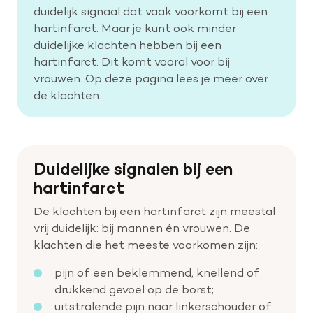
duidelijk signaal dat vaak voorkomt bij een
hartinfarct. Maar je kunt ook minder
Help mee met tijd
duidelijke klachten hebben bij een
hartinfarct. Dit komt vooral voor bij
vrouwen. Op deze pagina lees je meer over
Leven met
de klachten.
Wetenschappelijk onderzoek
Doneer
Duidelijke signalen bij een
hartinfarct
De klachten bij een hartinfarct zijn meestal
vrij duidelijk: bij mannen én vrouwen. De
klachten die het meeste voorkomen zijn:
pijn of een beklemmend, knellend of
drukkend gevoel op de borst;
uitstralende pijn naar linkerschouder of