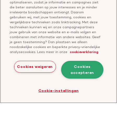
optimaliseren, zodat je informatie en campagnes ziet
Leer reanimeren
Vragen over donateurschap
die beter aansluiten op jouw interesses en je minder
Geef ter nagedachtenis
irrelevante boodschappen ontvangt. Daarom
Klachtenformulier
gebruiken wij, met jouw toestemming, cookies en
Start een actie
vergelijkbare technieken zoals linktracking. Met deze
Check je gesprek
technieken kunnen wij en onze campagnepartners
jouw gebruik van onze website en e-mails volgen en
combineren met informatie van andere websites. Geef
je geen toestemming? Dan plaatsen we alleen
Doneer
noodzakelijke cookies en beperkte privacy-vriendelijke
analysecookies. Lees meer in onze
cookieverklaring
Bezoek
Bezoek
Bezoek
Bezoek
Bezoek
Bezoek
onze
ons
onze
onze
onze
onze
Cookies weigeren
Cookies
Facebook
YouTube
LinkedIn
TikTok
Twitter
Threads
accepteren
Cookies
Disclaimer
Privacyverklaring
profiel
kanaal
profiel
profiel
profiel
profiel
Bezoek
Cookie-instellingen
de
website
van
CBF