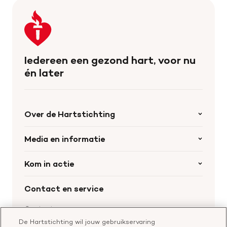
Keer
terug
naar
de
Iedereen een gezond hart, voor nu
homepage
én later
Over de Hartstichting
Organisatie
Media en informatie
Onze partners
Nieuws
Kom in actie
Werken bij de Hartstichting
Wetenschappelijk onderzoek
Cookie-instellingen
Word collectant
Contact en service
Materialen bestellen
Voor de pers
Nalaten aan de Hartstichting
Aanmelden nieuwsbrief
Contactgegevens
Voor de wetenschappers
Word partner
De Hartstichting wil jouw gebruikservaring
Bel of chat met een voorlichter