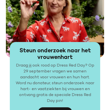
Steun onderzoek naar het
vrouwenhart
Draag jij ook rood op Dress Red Day? Op
29 september vragen we samen
aandacht voor vrouwen en hun hart.
Word nu donateur, steun onderzoek naar
hart- en vaatziekten bij vrouwen en
ontvang gratis de speciale Dress Red
Day pin!