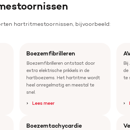
tmestoornissen
oorten hartritmestoornissen, bijvoorbeeld:
Boezemfibrilleren
A
Boezemfibrilleren ontstaat door
Bij
extra elektrische prikkels in de
de
hartboezems. Het hartritme wordt
te 
heel onregelmatig en meestal te
snel.
Lees meer
Boezemtachycardie
Ve