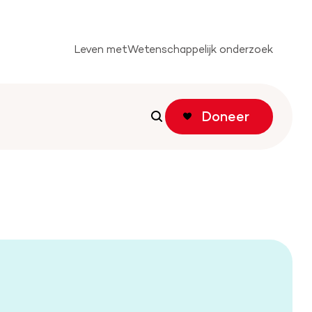
Leven met
Wetenschappelijk onderzoek
Doneer
Zoeken
Zoeken
tichting
f actie