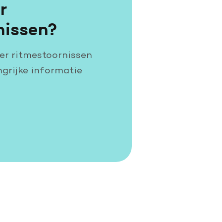
r
nissen?
ver ritmestoornissen
angrijke informatie