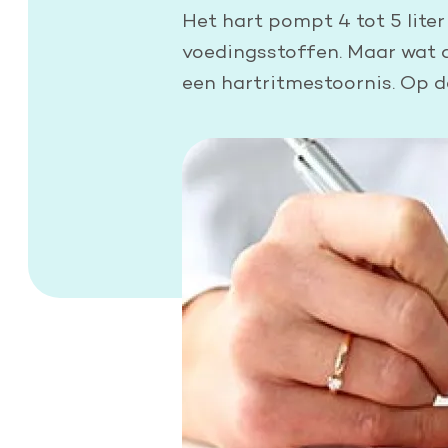
Doe een grote schenking
Het hart pompt 4 tot 5 liter
voedingsstoffen. Maar wat a
Geef periodiek
een hartritmestoornis. Op d
Nalaten aan de Hartstichting