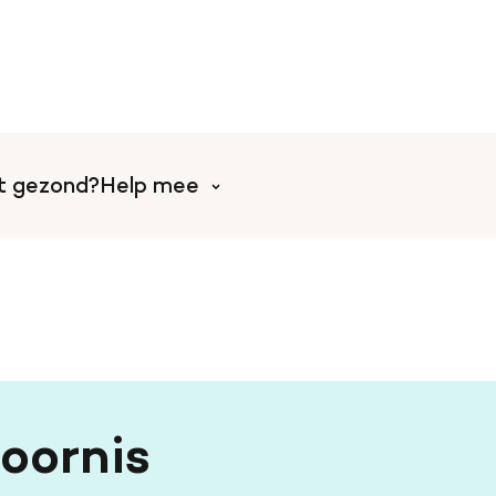
rt gezond?
Help mee
Help mee met tijd
l
Collecteer voor de Harts
Doe mee aan een event o
oornis
Word vrijwilliger