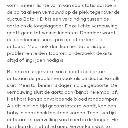
vorm. Bij een lichte vorm van coarctatio aortae is
de aorta alleen vernauwd op de plek tegenover de
Help mee met tijd
ductus Botalli. Dit is een verbinding tussen de
aorta en de longslagader. Deze lichte vernauwing
geeft geen tot weinig klachten. Daardoor wordt
Leven met
de aandoening soms pas op latere leeftijd
Wetenschappelijk onderzoek
ontdekt. Maar ook dan kan het tot ernstige
problemen leiden. Daarom onderzoekt de arts
altijd of ingrijpen nodig is.
Doneer
Bij een ernstige vorm van coarctatio aortae
ontstaan de problemen vaak als de ductus Botalli
sluit. Meestal binnen 3 dagen na de geboorte. De
vernauwing sluit de aorta dan (bijna) helemaal af.
Het hart kan zo onvoldoende bloed rondpompen.
Als dit niet op tijd geconstateerd wordt, kan een
baby in een shocktoestand komen. Tegelijkertijd
ontstaat er overvulling van bloed in de longen. Het
hart kan dit niet altijd goed verwerken, wat tot