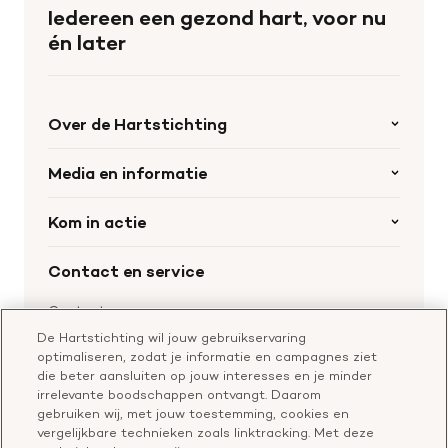
de
Iedereen een gezond hart, voor nu
homepage
én later
Over de Hartstichting
Organisatie
Media en informatie
Onze partners
Nieuws
Kom in actie
Werken bij de Hartstichting
Wetenschappelijk onderzoek
Cookie-instellingen
Word collectant
Contact en service
Materialen bestellen
Voor de pers
Nalaten aan de Hartstichting
Aanmelden nieuwsbrief
Contactgegevens
Voor de wetenschappers
Word partner
De Hartstichting wil jouw gebruikservaring
Bel of chat met een voorlichter
optimaliseren, zodat je informatie en campagnes ziet
Leer reanimeren
Vragen over donateurschap
die beter aansluiten op jouw interesses en je minder
Geef ter nagedachtenis
irrelevante boodschappen ontvangt. Daarom
Klachtenformulier
gebruiken wij, met jouw toestemming, cookies en
Start een actie
vergelijkbare technieken zoals linktracking. Met deze
Check je gesprek