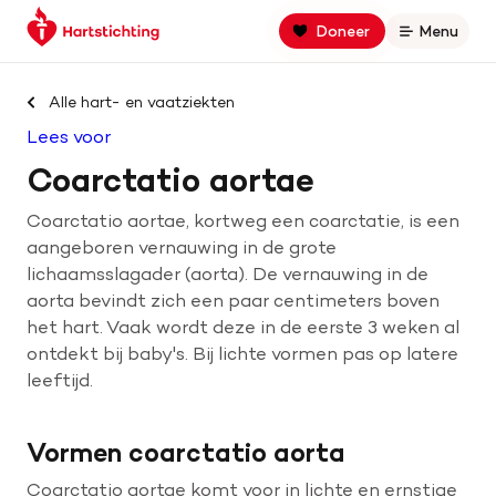
Keer
Spring
Spring
Doneer
Menu
Open
terug
naar
naar
naar
hoofdinhoud
footer
Zoek binnen hartstichting.nl
de
navigatie
Alle hart- en vaatziekten
homepage
Lees voor
Zoeken
Coarctatio aortae
Home
Coarctatio aortae, kortweg een coarctatie, is een
aangeboren vernauwing in de grote
Hart- en vaatziekten
lichaamsslagader (aorta). De vernauwing in de
aorta bevindt zich een paar centimeters boven
Oorzaken
het hart. Vaak wordt deze in de eerste 3 weken al
ontdekt bij baby's. Bij lichte vormen pas op latere
Is jouw hart gezond?
leeftijd.
Vormen coarctatio aorta
Help mee met geld
Coarctatio aortae komt voor in lichte en ernstige