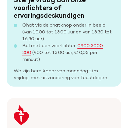
voorlichters of
ervaringsdeskundigen
Chat via de chatknop onder in beeld
(van 10.00 tot 13.00 uur en van 13.30 tot
16.30 uur)
Bel met een voorlichter:
0900 3000
300
(9.00 tot 13.00 uur, € 0,05 per
minuut)
We zijn bereikbaar van maandag t/m
vrijdag, met uitzondering van feestdagen.
Keer
terug
naar