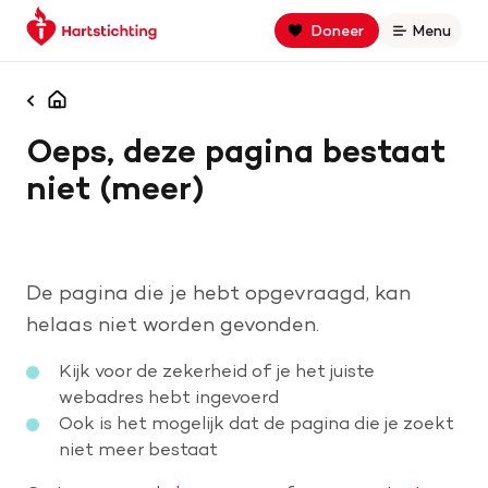
Keer
Spring
Spring
Doneer
Menu
Open
terug
naar
naar
naar
hoofdinhoud
footer
Zoek binnen hartstichting.nl
de
navigatie
Homepagina
homepage
Oeps, deze pagina bestaat
Zoeken
niet (meer)
Home
Hart- en vaatziekten
De pagina die je hebt opgevraagd, kan
Oorzaken
helaas niet worden gevonden.
Kijk voor de zekerheid of je het juiste
Is jouw hart gezond?
webadres hebt ingevoerd
Ook is het mogelijk dat de pagina die je zoekt
niet meer bestaat
Help mee met geld