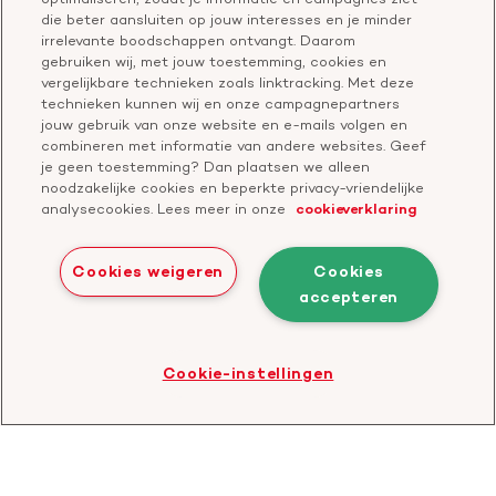
Vragen over donateurschap
die beter aansluiten op jouw interesses en je minder
Geef ter nagedachtenis
irrelevante boodschappen ontvangt. Daarom
Klachtenformulier
gebruiken wij, met jouw toestemming, cookies en
Start een actie
vergelijkbare technieken zoals linktracking. Met deze
Check je gesprek
technieken kunnen wij en onze campagnepartners
jouw gebruik van onze website en e-mails volgen en
combineren met informatie van andere websites. Geef
je geen toestemming? Dan plaatsen we alleen
Doneer
noodzakelijke cookies en beperkte privacy-vriendelijke
analysecookies. Lees meer in onze
cookieverklaring
Bezoek
Bezoek
Bezoek
Bezoek
Bezoek
Bezoek
onze
ons
onze
onze
onze
onze
Cookies weigeren
Cookies
Facebook
YouTube
LinkedIn
TikTok
Twitter
Threads
accepteren
Cookies
Disclaimer
Privacyverklaring
profiel
kanaal
profiel
profiel
profiel
profiel
Bezoek
Cookie-instellingen
de
website
van
CBF
-