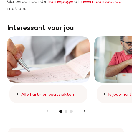
Ga terug naar de
homepage
of
neem contact op
met ons.
Help mee met tijd
Interessant voor jou
Leven met
Wetenschappelijk onderzoek
Doneer
Alle hart- en vaatziekten
Is jouw har