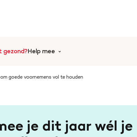
rt gezond?
Help mee
 om goede voornemens vol te houden
Help mee met tijd
l
Collecteer voor de Harts
Doe mee aan een event o
ee je dit jaar wél j
Word vrijwilliger