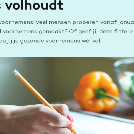
 volhoudt
Leer reanimeren
Word burgerhulpverlener
voornemens. Veel mensen proberen vanaf januar
l voornemens gemaakt? Of geef jij deze fittere v
hou jij je gezonde voornemens wél vol.