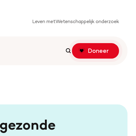
Leven met
Wetenschappelijk onderzoek
Doneer
Zoeken
Zoeken
tichting
f actie
e gezonde