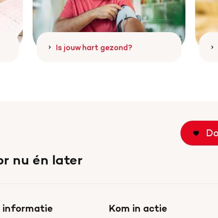
Is jouw hart gezond?
Do
r nu én later
 informatie
Kom in actie