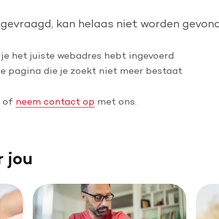
Leer reanimeren
pgevraagd, kan helaas niet worden gevond
Word burgerhulpverlener
 je het juiste webadres hebt ingevoerd
de pagina die je zoekt niet meer bestaat
of
neem contact op
met ons.
r jou