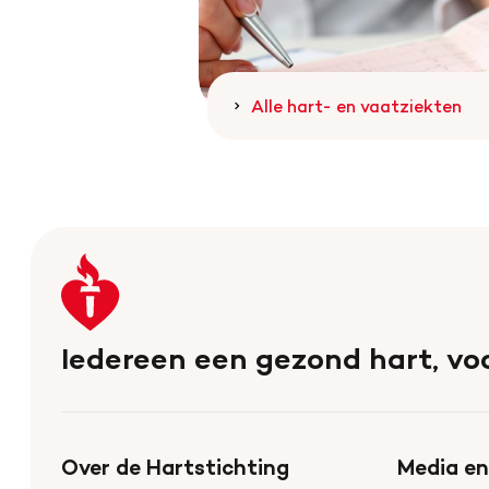
Alle hart- en vaatziekten
Keer
terug
naar
Iedereen een gezond hart, voo
de
homepage
Over de Hartstichting
Media en