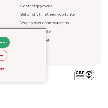
Contactgegevens
Bel of chat met een voorlichter
Vragen over donateurschap
Klachtenformulier
Check je gesprek
eren
ren
ngen
Bezoek
de
website
van
CBF
-
Toezichthouder