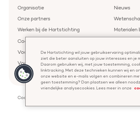
Organisatie
Nieuws
Onze partners
Wetenschap
Werken bij de Hartstichting
Materialen 
Aanmelden 
Cookie-instellingen
Voor de pers
De Hartstichting wil jouw gebruikservaring optima
ziet die beter aansluiten op jouw interesses en je
Voor de wetenschappers
Daarom gebruiken wij, met jouw toestemming, cook
linktracking. Met deze technieken kunnen wij en 
onze website en e-mails volgen en combineren met
geen toestemming? Dan plaatsen we alleen noodza
co
vriendelijke analysecookies. Lees meer in onze
Cookies
Disclaimer
Privacyverklaring