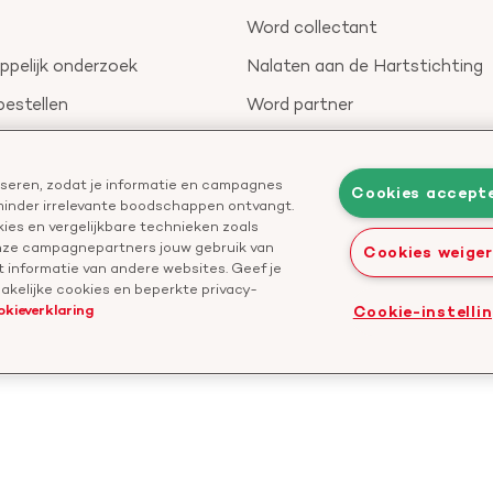
Word collectant
pelijk onderzoek
Nalaten aan de Hartstichting
bestellen
Word partner
nieuwsbrief
Leer reanimeren
Geef ter nagedachtenis
liseren, zodat je informatie en campagnes
Cookies accept
 minder irrelevante boodschappen ontvangt.
Start een actie
ies en vergelijkbare technieken zoals
onze campagnepartners jouw gebruik van
Cookies weige
 informatie van andere websites. Geef je
kelijke cookies en beperkte privacy-
okieverklaring
Cookie-instelli