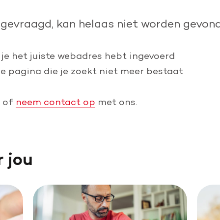
Leer reanimeren
pgevraagd, kan helaas niet worden gevond
Word burgerhulpverlener
 je het juiste webadres hebt ingevoerd
de pagina die je zoekt niet meer bestaat
of
neem contact op
met ons.
r jou