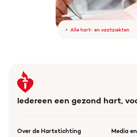
Alle hart- en vaatziekten
Keer
terug
naar
Iedereen een gezond hart, voo
de
homepage
Over de Hartstichting
Media en