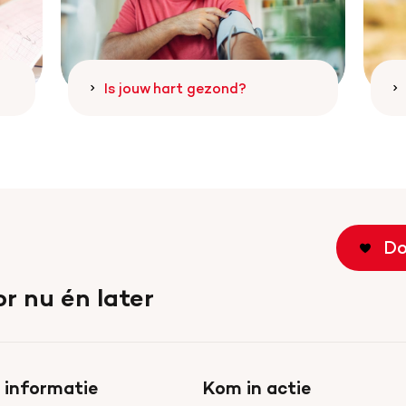
Is jouw hart gezond?
Do
r nu én later
 informatie
Kom in actie