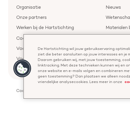
Organisatie
Nieuws
Onze partners
Wetenschap
Werken bij de Hartstichting
Materialen 
Aanmelden 
Cookie-instellingen
Voor de pers
De Hartstichting wil jouw gebruikservaring optima
ziet die beter aansluiten op jouw interesses en je
Voor de wetenschappers
Daarom gebruiken wij, met jouw toestemming, cook
linktracking. Met deze technieken kunnen wij en 
onze website en e-mails volgen en combineren met
geen toestemming? Dan plaatsen we alleen noodza
co
vriendelijke analysecookies. Lees meer in onze
Cookies
Disclaimer
Privacyverklaring