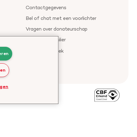
Contactgegevens
Bel of chat met een voorlichter
Vragen over donateurschap
Klachtenformulier
Check je gesprek
eren
ren
ngen
Bezoek
de
website
van
CBF
-
Toezichthouder