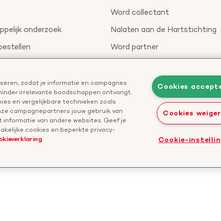
Word collectant
pelijk onderzoek
Nalaten aan de Hartstichting
bestellen
Word partner
nieuwsbrief
Leer reanimeren
Geef ter nagedachtenis
liseren, zodat je informatie en campagnes
Cookies accept
 minder irrelevante boodschappen ontvangt.
Start een actie
ies en vergelijkbare technieken zoals
onze campagnepartners jouw gebruik van
Cookies weige
 informatie van andere websites. Geef je
kelijke cookies en beperkte privacy-
okieverklaring
Cookie-instelli