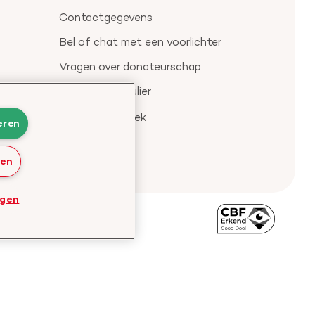
Contactgegevens
Bel of chat met een voorlichter
Vragen over donateurschap
Klachtenformulier
Check je gesprek
eren
ren
ngen
Bezoek
de
website
van
CBF
-
Toezichthouder