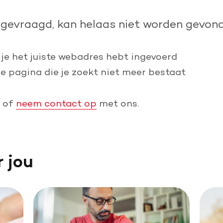
Leer reanimeren
pgevraagd, kan helaas niet worden gevond
Word burgerhulpverlener
 je het juiste webadres hebt ingevoerd
de pagina die je zoekt niet meer bestaat
of
neem contact op
met ons.
r jou