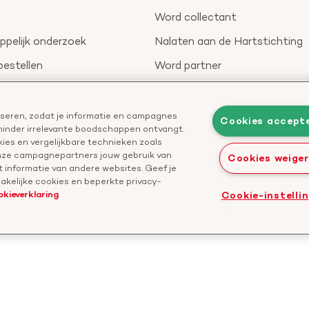
Word collectant
pelijk onderzoek
Nalaten aan de Hartstichting
bestellen
Word partner
nieuwsbrief
Leer reanimeren
Geef ter nagedachtenis
liseren, zodat je informatie en campagnes
Cookies accept
 minder irrelevante boodschappen ontvangt.
Start een actie
ies en vergelijkbare technieken zoals
onze campagnepartners jouw gebruik van
Cookies weige
 informatie van andere websites. Geef je
kelijke cookies en beperkte privacy-
okieverklaring
Cookie-instelli