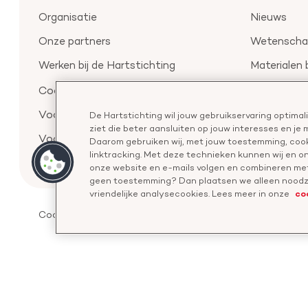
Organisatie
Nieuws
Onze partners
Wetenschap
Werken bij de Hartstichting
Materialen 
Aanmelden 
Cookievoorkeuren
Voor de pers
De Hartstichting wil jouw gebruikservaring optima
ziet die beter aansluiten op jouw interesses en je
Voor de wetenschappers
Daarom gebruiken wij, met jouw toestemming, cook
linktracking. Met deze technieken kunnen wij en 
onze website en e-mails volgen en combineren met
geen toestemming? Dan plaatsen we alleen noodza
co
vriendelijke analysecookies. Lees meer in onze
Cookies
Disclaimer
Privacyverklaring