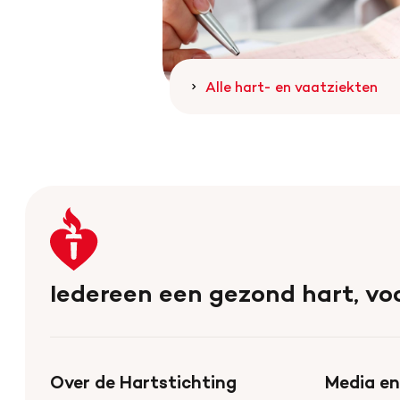
Alle hart- en vaatziekten
Keer
terug
naar
Iedereen een gezond hart, voo
de
homepage
Over de Hartstichting
Media en