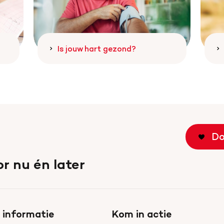
Is jouw hart gezond?
Do
r nu én later
 informatie
Kom in actie