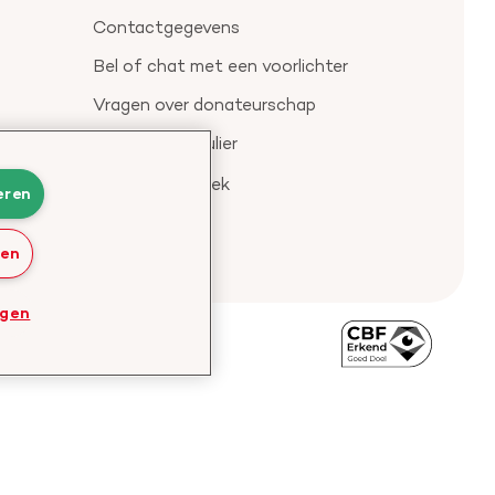
Contactgegevens
Bel of chat met een voorlichter
Vragen over donateurschap
Klachtenformulier
Check je gesprek
eren
ren
ngen
Bezoek
de
website
van
CBF
-
Toezichthouder