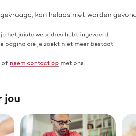
Leer reanimeren
pgevraagd, kan helaas niet worden gevond
Word burgerhulpverlener
 je het juiste webadres hebt ingevoerd
de pagina die je zoekt niet meer bestaat
of
neem contact op
met ons.
r jou