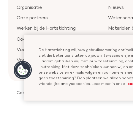
Organisatie
Nieuws
Onze partners
Wetenschap
Werken bij de Hartstichting
Materialen 
Aanmelden 
Cookie-instellingen
Voor de pers
De Hartstichting wil jouw gebruikservaring optima
ziet die beter aansluiten op jouw interesses en je
Voor de wetenschappers
Daarom gebruiken wij, met jouw toestemming, cook
linktracking. Met deze technieken kunnen wij en 
onze website en e-mails volgen en combineren met
geen toestemming? Dan plaatsen we alleen noodza
co
vriendelijke analysecookies. Lees meer in onze
Cookies
Disclaimer
Privacyverklaring