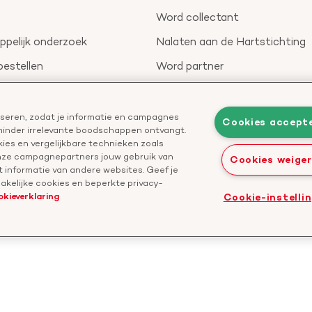
Word collectant
pelijk onderzoek
Nalaten aan de Hartstichting
bestellen
Word partner
nieuwsbrief
Leer reanimeren
Geef ter nagedachtenis
liseren, zodat je informatie en campagnes
Cookies accept
 minder irrelevante boodschappen ontvangt.
Start een actie
ies en vergelijkbare technieken zoals
onze campagnepartners jouw gebruik van
Cookies weige
 informatie van andere websites. Geef je
kelijke cookies en beperkte privacy-
okieverklaring
Cookie-instelli