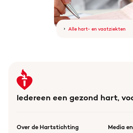
Alle hart- en vaatziekten
Keer
terug
naar
Iedereen een gezond hart, voo
de
homepage
Over de Hartstichting
Media en