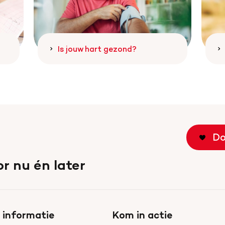
Is jouw hart gezond?
Do
r nu én later
 informatie
Kom in actie