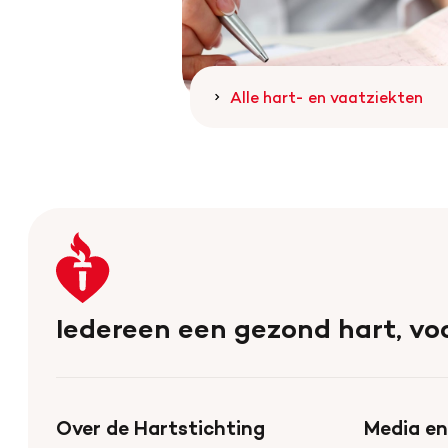
Alle hart- en vaatziekten
Keer
terug
naar
Iedereen een gezond hart, voo
de
homepage
Over de Hartstichting
Media en