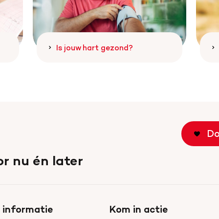
Is jouw hart gezond?
Do
r nu én later
 informatie
Kom in actie