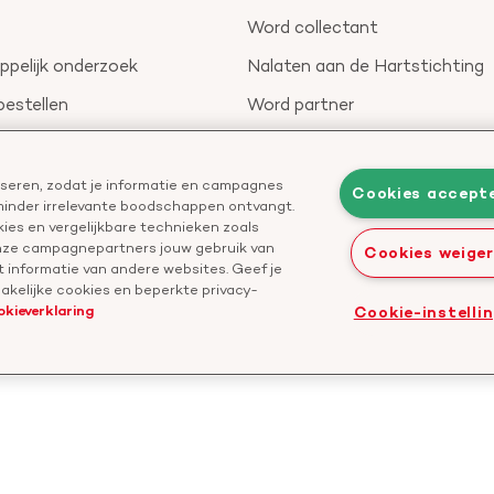
Word collectant
pelijk onderzoek
Nalaten aan de Hartstichting
bestellen
Word partner
nieuwsbrief
Leer reanimeren
Geef ter nagedachtenis
liseren, zodat je informatie en campagnes
Cookies accept
 minder irrelevante boodschappen ontvangt.
Start een actie
ies en vergelijkbare technieken zoals
onze campagnepartners jouw gebruik van
Cookies weige
 informatie van andere websites. Geef je
kelijke cookies en beperkte privacy-
okieverklaring
Cookie-instelli