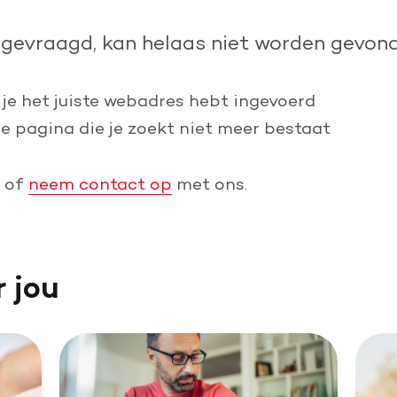
Leer reanimeren
pgevraagd, kan helaas niet worden gevond
Word burgerhulpverlener
 je het juiste webadres hebt ingevoerd
de pagina die je zoekt niet meer bestaat
of
neem contact op
met ons.
r jou