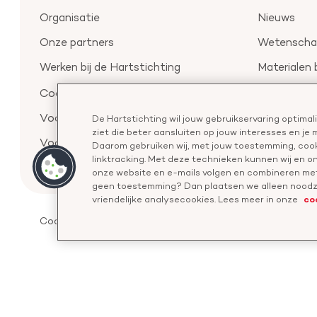
Organisatie
Nieuws
Onze partners
Wetenschap
Werken bij de Hartstichting
Materialen 
Aanmelden 
Cookie-instellingen
Voor de pers
De Hartstichting wil jouw gebruikservaring optima
ziet die beter aansluiten op jouw interesses en je
Voor de wetenschappers
Daarom gebruiken wij, met jouw toestemming, cook
linktracking. Met deze technieken kunnen wij en 
onze website en e-mails volgen en combineren met
geen toestemming? Dan plaatsen we alleen noodza
co
vriendelijke analysecookies. Lees meer in onze
Cookies
Disclaimer
Privacyverklaring