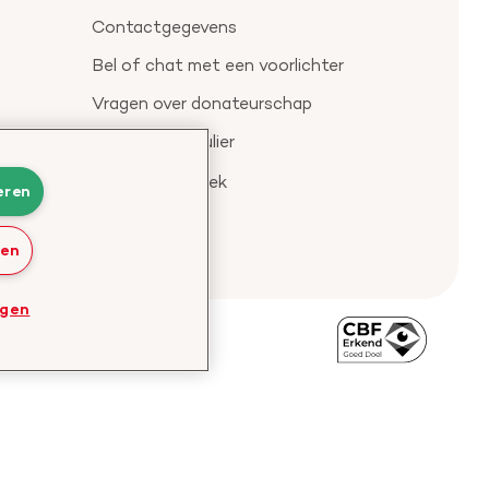
Contactgegevens
Bel of chat met een voorlichter
Vragen over donateurschap
Klachtenformulier
Check je gesprek
eren
ren
ngen
Bezoek
de
website
van
CBF
-
Toezichthouder